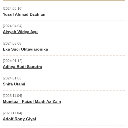
2024.05.10
ご支援のお願い
Yusuf Ahmad Dzahlan
活動予定
2024.04.04
Aisyah Widya Ayu
お問い合わせ
2024.03.08
Eka Suci Oktaviaronika
新着情報
2024.01.12
Aditya Budi Saputra
ニュースレター
2024.01.03
ブログ
Shifa Utami
奨学生からの手紙
2023.11.04
Mumtaz Faizul Majdi Az-Zain
2023.11.04
Adolf Rony Giyai