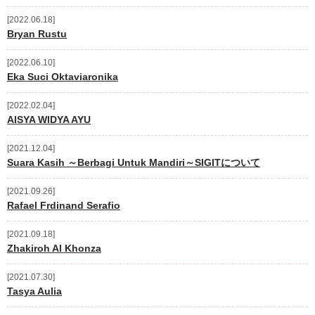
2022.06.18
Bryan Rustu
2022.06.10
Eka Suci Oktaviaronika
2022.02.04
AISYA WIDYA AYU
2021.12.04
Suara Kasih ～Berbagi Untuk Mandiri～SIGITについて
2021.09.26
Rafael Frdinand Serafio
2021.09.18
Zhakiroh Al Khonza
2021.07.30
Tasya Aulia