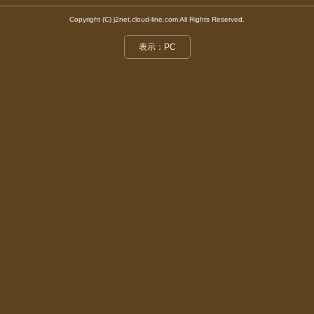
Copyright (C) j2net.cloud-line.com All Rights Reserved.
表示：PC