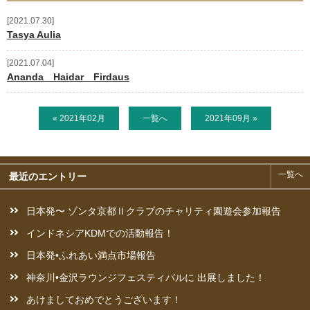
2021.07.30
ご支援のお願い
Tasya Aulia
活動予定
2021.07.04
Ananda Haidar Firdaus
お問い合わせ
« 2021年02月
一覧へ
2021年09月 »
新着情報
ニュースレター
一覧へ
最近のエントリー
ブログ
日本発〜 ゾンタ京都Ⅱクラブのチャリティ園遊会参加報告
奨学生からの手紙
インドネシアKDMでの活動報告！
日本発•ふれあい満点市場報告
神奈川•金沢ラウンジフェスティバルに 出展しました！
あけましておめでとうございます！