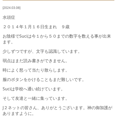
2024.03.08
ご支援のお願い
水頭症
活動予定
２０１４年１月１６日生まれ ９歳
お陰様でSuciは今１から５０までの数字を数える事が出来
お問い合わせ
ます。
新着情報
少しずつですが、文字も認識しています。
弱点はまだ読み書きができません。
ニュースレター
時によく怒って当たり散らします。
ブログ
服のボタンをかけることもまだ難しいです。
奨学生からの手紙
Suciは学校へ通い続けています。
そして友達と一緒に集っています。
J２ネットの皆さん、ありがとうございます。神の御加護が
ありますように。