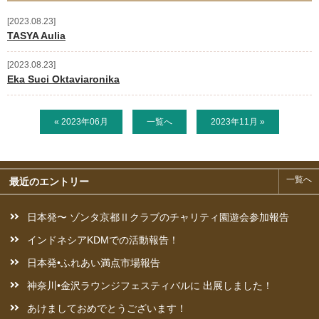
2023.08.23
ご支援のお願い
TASYA Aulia
活動予定
2023.08.23
Eka Suci Oktaviaronika
お問い合わせ
« 2023年06月
一覧へ
2023年11月 »
新着情報
ニュースレター
一覧へ
最近のエントリー
ブログ
日本発〜 ゾンタ京都Ⅱクラブのチャリティ園遊会参加報告
奨学生からの手紙
インドネシアKDMでの活動報告！
日本発•ふれあい満点市場報告
神奈川•金沢ラウンジフェスティバルに 出展しました！
あけましておめでとうございます！