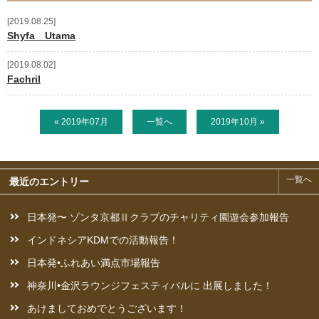
2019.08.25
ご支援のお願い
Shyfa Utama
活動予定
2019.08.02
Fachril
お問い合わせ
« 2019年07月
一覧へ
2019年10月 »
新着情報
ニュースレター
一覧へ
最近のエントリー
ブログ
日本発〜 ゾンタ京都Ⅱクラブのチャリティ園遊会参加報告
奨学生からの手紙
インドネシアKDMでの活動報告！
日本発•ふれあい満点市場報告
神奈川•金沢ラウンジフェスティバルに 出展しました！
あけましておめでとうございます！