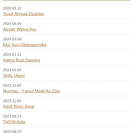
2024.05.10
ご支援のお願い
Yusuf Ahmad Dzahlan
2024.04.04
活動予定
Aisyah Widya Ayu
2024.03.08
お問い合わせ
Eka Suci Oktaviaronika
2024.01.12
新着情報
Aditya Budi Saputra
2024.01.03
ニュースレター
Shifa Utami
2023.11.04
ブログ
Mumtaz Faizul Majdi Az-Zain
奨学生からの手紙
2023.11.04
Adolf Rony Giyai
2023.08.23
TASYA Aulia
2023.08.23