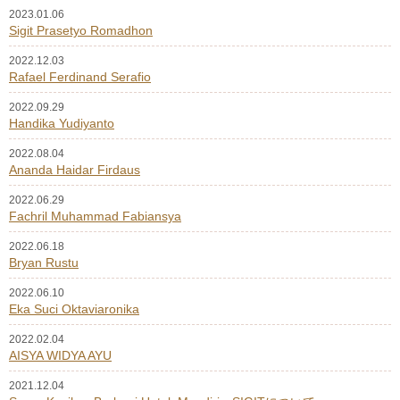
2023.01.06
Sigit Prasetyo Romadhon
2022.12.03
Rafael Ferdinand Serafio
2022.09.29
Handika Yudiyanto
2022.08.04
Ananda Haidar Firdaus
2022.06.29
Fachril Muhammad Fabiansya
2022.06.18
Bryan Rustu
2022.06.10
Eka Suci Oktaviaronika
2022.02.04
AISYA WIDYA AYU
2021.12.04