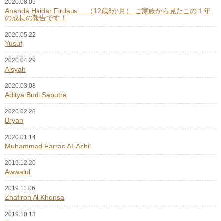
2020.08.05
Ananda Haidar Firdaus （12歳8か月） ご家族から見たこの１年
の成長の報告です！
2020.05.22
Yusuf
2020.04.29
Aisyah
2020.03.08
Aditya Budi Saputra
2020.02.28
Bryan
2020.01.14
Muhammad Farras AL Ashil
2019.12.20
Awwalul
2019.11.06
Zhafiroh Al Khonsa
2019.10.13