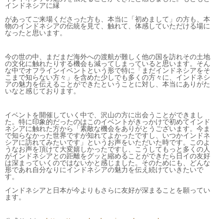
インドネシアに縁
があってご来場くださった方も、本当に「初めまして」の方も、本
物のインドネシアの伝統を見て、触れて、体感していただける場に
なったと思います。
今の世の中、まだまだ海外への渡航が難しく他の国を訪れその土地
の文化に触れたりする機会も減ってしまっていると思います。そん
な中でオフラインイベントという形で特に「まだインドネシアをそ
こまで知らない方々」を含めた少しでも多くの方々に、インドネシ
アの魅力を伝えることができたということに対し、本当にありがた
いなと感じております。
イベントを開催していく中で、沢山の方に出会うことができまし
た。特に印象的だったのはこのイベントがきっかけで初めてインド
ネシアに触れた方から「素敵な機会をありがとうございます。今ま
で知らなかった世界ですが知れてよかったですし、いつかインドネ
シアに訪れてみたいです」というお声をいただいた時です。このよ
うなお声を頂けて大変嬉しかったですし、こうしてもっと多くの人
がインドネシアとの距離をグッと縮めることができたら日イの友好
は深まっていくのではないかと感じました。そのためにも、どんな
形であれ自分なりにインドネシアの魅力を伝え続けていきたいで
す。
インドネシアと日本が今よりもさらに友好が深まることを願ってい
ます。