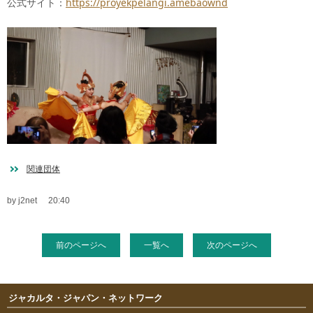
公式サイト：
https://proyekpelangi.amebaownd
関連団体
by j2net
20:40
前のページへ
一覧へ
次のページへ
ジャカルタ・ジャパン・ネットワーク