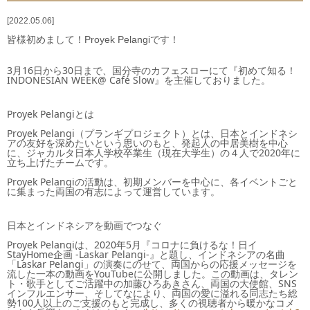
2022.05.06
ご支援のお願い
皆様初めまして！Proyek Pelangiです！
活動予定
3月16日から30日まで、国分寺のカフェスローにて『初めて知る！
INDONESIAN WEEK@ Café Slow』を主催しておりました。
お問い合わせ
Proyek Pelangiとは
新着情報
Proyek Pelangi（プランギプロジェクト）とは、日本とインドネシ
アの友好を深めたいという思いのもと、発起人の中居美樹を中心
に、ジャカルタ日本人学校卒業生（現在大学生）の４人で2020年に
立ち上げたチームです。
ニュースレター
Proyek Pelangiの活動は、初期メンバーを中心に、各イベントごと
に集まった両国の有志によって運営しています。　　
ブログ
日本とインドネシアを動画でつなぐ
奨学生からの手紙
Proyek Pelangiは、2020年5月『コロナに負けるな！日イ
StayHome企画 -Laskar Pelangi-』と題し、インドネシアの名曲
「Laskar Pelangi」の演奏にのせて、両国からの応援メッセージを
流した一本の動画をYouTubeに公開しました。この動画は、タレン
ト・歌手としてご活躍中の加藤ひろあきさん、両国の大使館、SNS
インフルエンサー、そしてなにより、両国の愛に溢れる同志たち総
勢100人以上のご支援のもと完成し、多くの視聴者から暖かなコメ