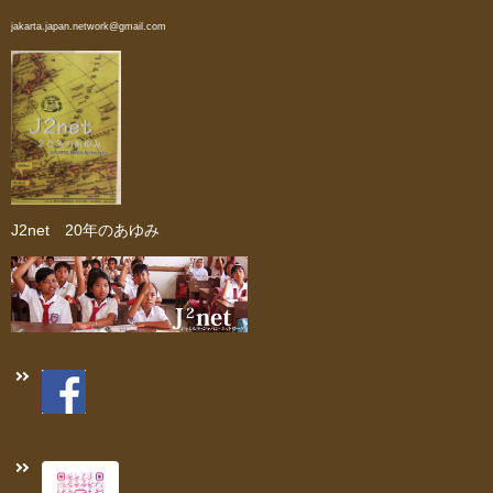
jakarta.japan.network@gmail.com
J2net 20年のあゆみ