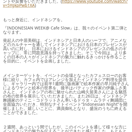
ントや反響をいただきました。(
https://www.youtube.com/watch?
v=5YgkpPwb1XA
)
もっと身近に、インドネシアを。
『INDONESIAN WEEK@ Cafe Slow』は、我々のイベント第二弾と
なります。
発起人の中居美樹は、インドネシアと日本人のハーフで、アニメな
どのカルチャーを通してインドネシアにおける日本のプレゼンスが
高いのに対し、日本におけるインドネシアのプレゼンスの低さのギ
ャップに、常に問題意識を持ってきました。そこで今回は、より多
くの日本の人々がインドネシアの魅力に触れるきっかけを作ること
を目的に、イベントを企画しました。
メインターゲットを、イベントの会場となったカフェスローのお客
様に絞り、カフェ内ではアレンジを加えたインドネシア料理を提供
し、ギャラリー内では前半1週間に版画家で絵本作家の早川純子さん
によるワヤンと絵本の世界を、後半はバティック作家の伊藤ふさ美
さんと、インドネシアの布に魅せられた山崎久留美さんによる魅惑
の布の世界を展示していただきました。また26日は、インドネシア
舞踊家のティニ・コドラットさん率いるドゥタ・ムラティ舞踊団に
全面協力いただき、特別なナイトイベント“Indonesian Night”を開
催しました。嬉しいことに、満員御礼となり、盛況のうちに終える
ことができました。
２週間、あっという間でしたが、このイベントを通して様々な方に
インドネシアの魅力を伝えることができたと感じました。もともと