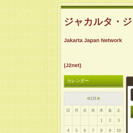
ジャカルタ・
Jakarta Japan Network
(J
カレンダー
«
»
2月
日
月
火
水
木
金
土
1
2
3
4
5
6
7
8
9
10