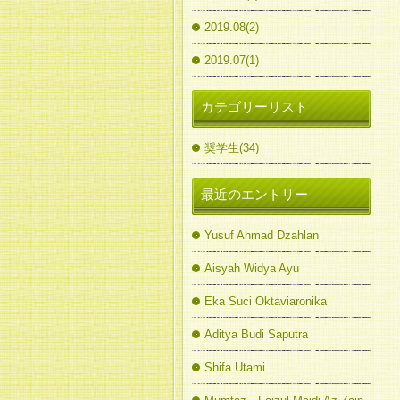
2019.08(2)
2019.07(1)
カテゴリーリスト
奨学生(34)
最近のエントリー
Yusuf Ahmad Dzahlan
Aisyah Widya Ayu
Eka Suci Oktaviaronika
Aditya Budi Saputra
Shifa Utami