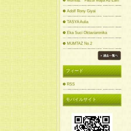
Mumtaz Faizul Majdi Az-Zain
Adolf Rony Giyai
TASYA Aulia
Eka Suci Oktaviaronika
MUMTAZ No.2
ブログ一覧へ
フィード
RSS
モバイルサイト