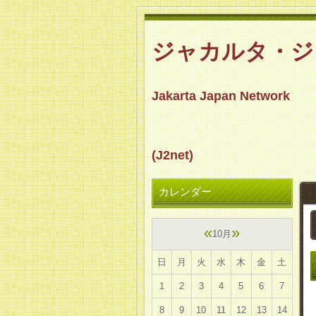
ジャカルタ・
Jakarta Japan Network
(J
カレンダー
«
»
10月
日
月
火
水
木
金
土
1
2
3
4
5
6
7
8
9
10
11
12
13
14